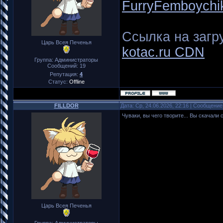
FurryFemboychi
Ссылка на загру
Царь Всея Печенья
kotac.ru CDN
Группа: Администраторы
Сообщений:
19
Репутация:
4
Статус:
Offline
FILLDOR
Дата: Ср, 24.06.2026, 22:16 | Сообщени
Чуваки, вы чего творите... Вы скачали 
Царь Всея Печенья