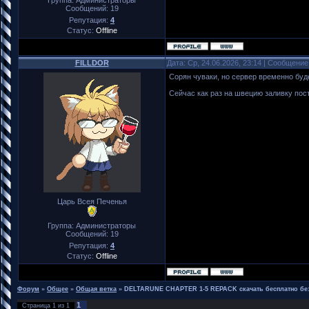
Группа: Администраторы
Сообщений:
19
Репутация:
4
Статус:
Offline
FILLDOR
Дата: Ср, 24.06.2026, 23:14 | Сообщени
Сорян чуваки, но сервер временно буде
Сейчас как раз на швецию заливку пос
Царь Всея Печенья
Группа: Администраторы
Сообщений:
19
Репутация:
4
Статус:
Offline
Форум
»
Общее
»
Общая ветка
»
DELTARUNE CHAPTER 1-5 REPACK скачать бесплатно без
1
Страница
1
из
1